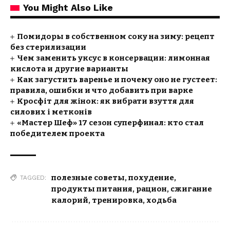
You Might Also Like
Помидоры в собственном соку на зиму: рецепт
без стерилизации
Чем заменить уксус в консервации: лимонная
кислота и другие варианты
Как загустить варенье и почему оно не густеет:
правила, ошибки и что добавить при варке
Кросфіт для жінок: як вибрати взуття для
силових і метконів
«Мастер Шеф» 17 сезон суперфинал: кто стал
победителем проекта
полезные советы
,
похудение
,
TAGGED:
продукты питания
,
рацион
,
сжигание
калорий
,
тренировка
,
ходьба