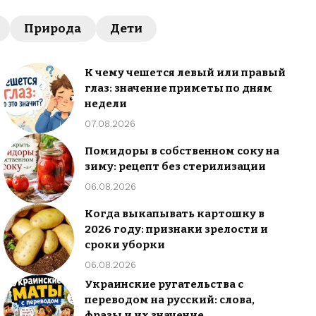
Природа
Дети
К чему чешется левый или правый
глаз: значение приметы по дням
недели
07.08.2026
Помидоры в собственном соку на
зиму: рецепт без стерилизации
06.08.2026
Когда выкапывать картошку в
2026 году: признаки зрелости и
сроки уборки
06.08.2026
Украинские ругательства с
переводом на русский: слова,
фразы и их значение