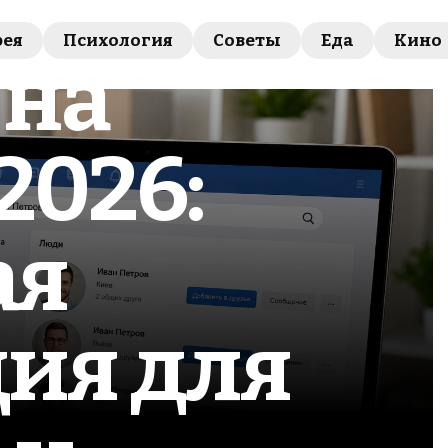
и
рея
Психология
Советы
Еда
Кино
 на
2026:
ая
ия для