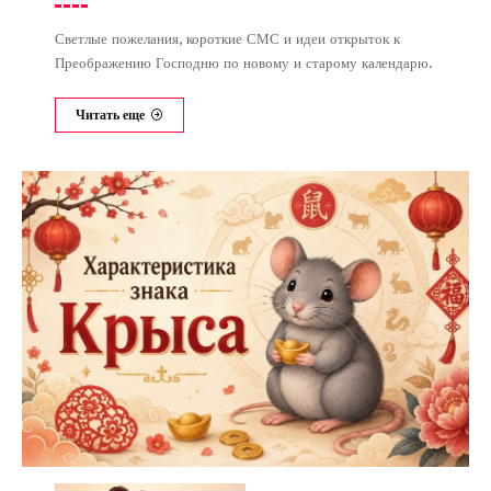
Светлые пожелания, короткие СМС и идеи открыток к
Преображению Господню по новому и старому календарю.
Читать еще