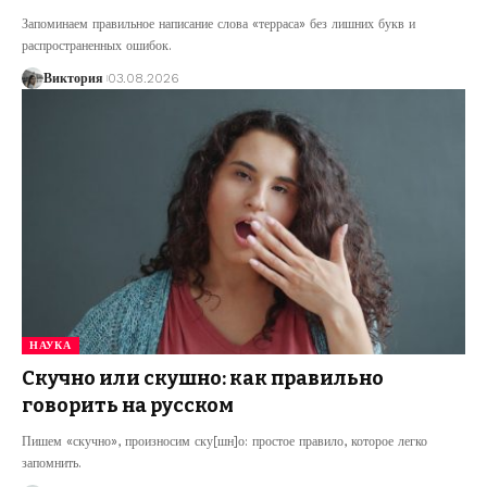
Запоминаем правильное написание слова «терраса» без лишних букв и
распространенных ошибок.
Виктория
03.08.2026
НАУКА
Скучно или скушно: как правильно
говорить на русском
Пишем «скучно», произносим ску[шн]о: простое правило, которое легко
запомнить.