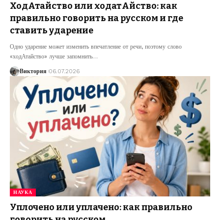
ХодАтайство или ходатАйство: как
правильно говорить на русском и где
ставить ударение
Одно ударение может изменить впечатление от речи, поэтому слово
«ходАтайство» лучше запомнить
…
Виктория
06.07.2026
НАУКА
Уплочено или уплачено: как правильно
говорить на русском