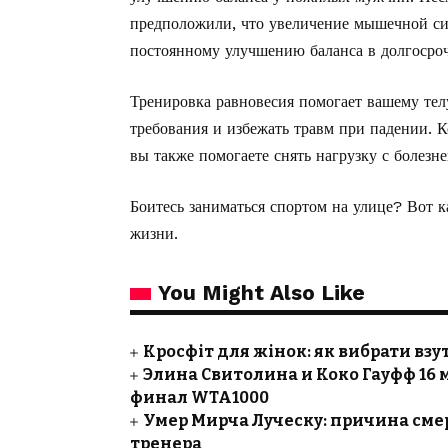
предположили, что увеличение мышечной сил
постоянному улучшению баланса в долгосроч
Тренировка равновесия помогает вашему тел
требования и избежать травм при падении. 
вы также помогаете снять нагрузку с болезн
Боитесь заниматься спортом на улице? Вот
к
жизни.
You Might Also Like
Кросфіт для жінок: як вибрати взу
Элина Свитолина и Коко Гауфф 16 
финал WTA1000
Умер Мирча Луческу: причина сме
тренера