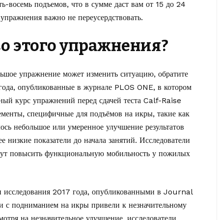
ь-восемь подъемов, что в сумме даст вам от 15 до 24
упражнения важно не переусердствовать.
о этого упражнения?
ольшое упражнение может изменить ситуацию, обратите
 года, опубликованные в журнале PLOS ONE, в котором
ый курс упражнений перед сдачей теста Calf-Raise
менты, специфичные для подъёмов на икры, такие как
лось небольшое или умеренное улучшение результатов
ее низкие показатели до начала занятий. Исследователи
гут повысить функциональную мобильность у пожилых
ми исследования 2017 года, опубликованными в Journal
ки с подниманием на икры привели к незначительному
отря на незначительное улучшение, исследователи