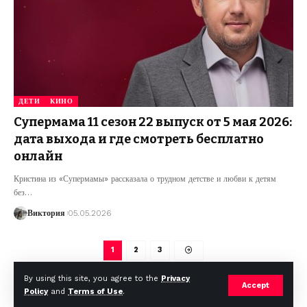
ДЕТИ
КИНО
Супермама 11 сезон 22 выпуск от 5 мая 2026:
дата выхода и где смотреть бесплатно
онлайн
Кристина из «Супермамы» рассказала о трудном детстве и любви к детям
без
…
Виктория
05.05.2026
1
2
3
By using this site, you agree to the
Privacy
Accept
Policy
and
Terms of Use
.
© Foxiz News Network. Ruby Design Company. All Rights Reserved.