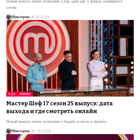
Новый выпуск, новые испытания и еще один шаг к финалу кулинарного
сезона.
Виктория
31.05.2026
ЕДА
КИНО
Мастер Шеф 17 сезон 25 выпуск: дата
выхода и где смотреть онлайн
Новый выпуск, новые испытания и борьба за место в проекте.
Виктория
30.05.2026