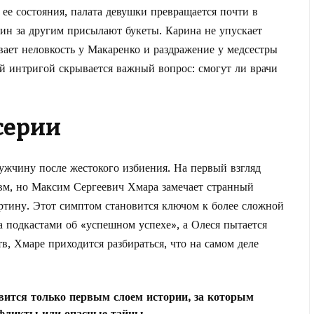
ее состояния, палата девушки превращается почти в
ин за другим присылают букеты. Карина не упускает
вает неловкость у Макаренко и раздражение у медсестры
й интригой скрывается важный вопрос: смогут ли врачи
серии
мужчину после жестокого избиения. На первый взгляд
вм, но Максим Сергеевич Хмара замечает странный
ртину. Этот симптом становится ключом к более сложной
а подкастами об «успешном успехе», а Олеся пытается
в, Хмаре приходится разбираться, что на самом деле
овится только первым слоем истории, за которым
нфликты или опасные тайны.