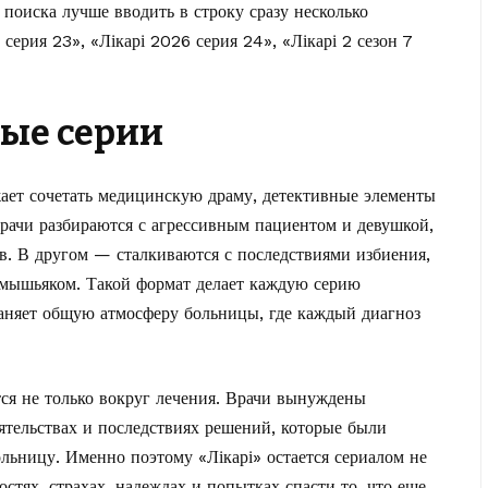
 поиска лучше вводить в строку сразу несколько
серия 23», «Лікарі 2026 серия 24», «Лікарі 2 сезон 7
вые серии
жает сочетать медицинскую драму, детективные элементы
врачи разбираются с агрессивным пациентом и девушкой,
. В другом — сталкиваются с последствиями избиения,
мышьяком. Такой формат делает каждую серию
раняет общую атмосферу больницы, где каждый диагноз
тся не только вокруг лечения. Врачи вынуждены
ятельствах и последствиях решений, которые были
льницу. Именно поэтому «Лікарі» остается сериалом не
остях, страхах, надеждах и попытках спасти то, что еще