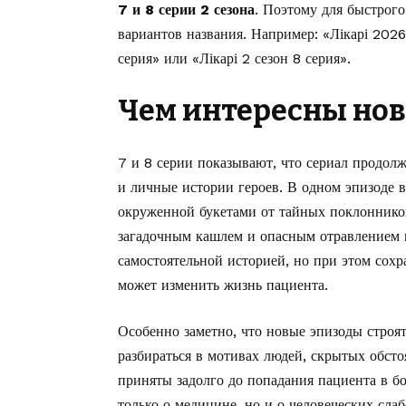
7 и 8 серии 2 сезона
. Поэтому для быстрого
вариантов названия. Например: «Лікарі 2026 
серия» или «Лікарі 2 сезон 8 серия».
Чем интересны но
7 и 8 серии показывают, что сериал продол
и личные истории героев. В одном эпизоде 
окруженной букетами от тайных поклонников
загадочным кашлем и опасным отравлением 
самостоятельной историей, но при этом сох
может изменить жизнь пациента.
Особенно заметно, что новые эпизоды строя
разбираться в мотивах людей, скрытых обсто
приняты задолго до попадания пациента в бо
только о медицине, но и о человеческих слаб