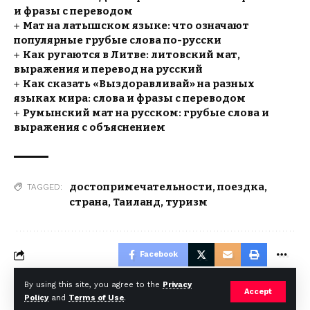
и фразы с переводом
Мат на латышском языке: что означают
популярные грубые слова по-русски
Как ругаются в Литве: литовский мат,
выражения и перевод на русский
Как сказать «Выздоравливай» на разных
языках мира: слова и фразы с переводом
Румынский мат на русском: грубые слова и
выражения с объяснением
достопримечательности
,
поездка
,
TAGGED:
страна
,
Таиланд
,
туризм
Facebook
By using this site, you agree to the
Privacy
Accept
Policy
and
Terms of Use
.
© Foxiz News Network. Ruby Design Company. All Rights Reserved.