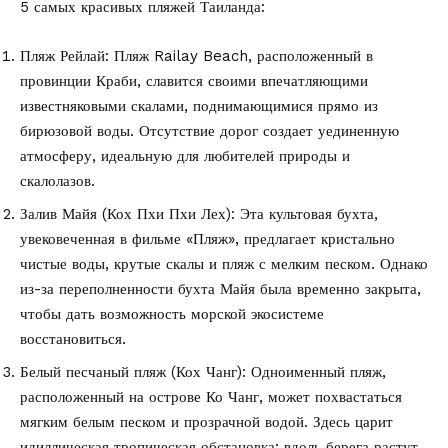
5 самых красивых пляжей Таиланда:
Пляж Рейлай: Пляж Railay Beach, расположенный в
провинции Краби, славится своими впечатляющими
известняковыми скалами, поднимающимися прямо из
бирюзовой воды. Отсутствие дорог создает уединенную
атмосферу, идеальную для любителей природы и
скалолазов.
Залив Майя (Кох Пхи Пхи Лех): Эта культовая бухта,
увековеченная в фильме «Пляж», предлагает кристально
чистые воды, крутые скалы и пляж с мелким песком. Однако
из-за переполненности бухта Майя была временно закрыта,
чтобы дать возможность морской экосистеме
восстановиться.
Белый песчаный пляж (Кох Чанг): Одноименный пляж,
расположенный на острове Ко Чанг, может похвастаться
мягким белым песком и прозрачной водой. Здесь царит
идиллическая тропическая обстановка: вдоль берега растут