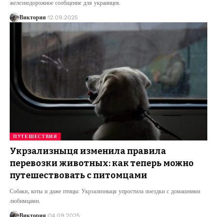
железнодорожное сообщение для украинцев.
Виктория
12.09.2025
ПУТЕШЕСТВИЯ
Укрзализныця изменила правила
перевозки животных: как теперь можно
путешествовать с питомцами
Собаки, коты и даже птицы: Укрзализныця упростила поездки с домашними
любимцами.
Виктория
04.09.2025