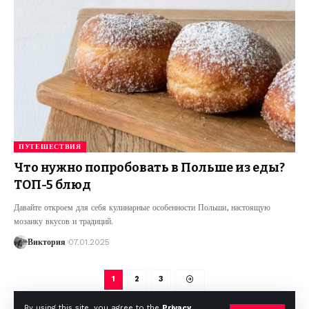
ПУТЕШЕСТВИЯ
Что нужно попробовать в Польше из еды?
ТОП-5 блюд
Давайте откроем для себя кулинарные особенности Польши, настоящую
мозаику вкусов и традиций.
Виктория
07.01.2025
1
2
3
By using this site, you agree to the
Privacy