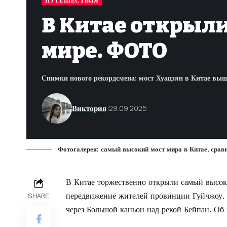
ПУТЕШЕСТВИЯ
В Китае открыли
мире. ФОТО
Снимки нового рекордсмена: мост Хуацзян в Китае выш
Виктория
29.09.2025
Фотогалерея: самый высокий мост мира в Китае, срав
В Китае торжественно открыли самый высоки
передвижение жителей провинции Гуйчжоу. Р
SHARE
через Большой каньон над рекой Бейпан. Об