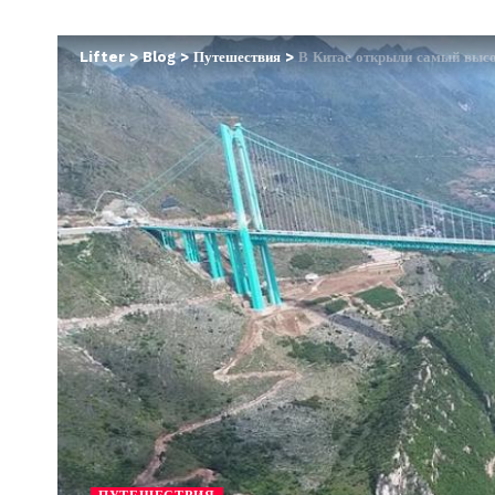
Lifter
>
Blog
>
Путешествия
>
В Китае открыли самый выс