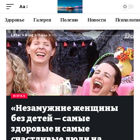
Aa
Здоровье
Галерея
Полезно
Новости
Психологи
Lifter
>
Blog
>
Наука
>
«Незамужние женщины без детей — самые здоровые и самые счастливые люди на Земле»
НАУКА
«Незамужние женщины
без детей — самые
здоровые и самые
счастливые люди на