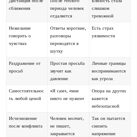
Дистанция после
После теплого
Близость стала
сближения
периода человек
слишком
отдаляется
тревожной
Нежелание
Ответы короткие,
Есть страх
говорить о
разговоры
уязвимости
чувствах
переводятся в
шутку
Раздражение от
Простая просьба
Личные границы
просьб
звучит как
воспринимаются
давление
как угроза
Самостоятельнос
«Я сам», «мне
Опора на других
ть любой ценой
никто не нужен»
кажется
небезопасной
Исчезновение
Человек молчит,
Так он пытается
после конфликта
не пишет,
снизить
закрывается
напряжение