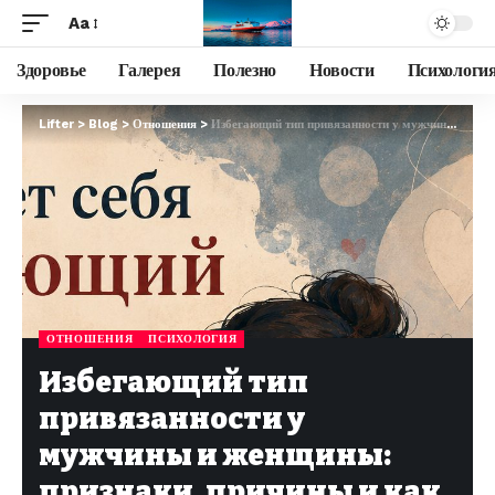
Aa
Здоровье
Галерея
Полезно
Новости
Психологи
Lifter
>
Blog
>
Отношения
>
Избегающий тип привязанности у мужчины и женщины: признаки, причины и как строить отношения
ОТНОШЕНИЯ
ПСИХОЛОГИЯ
Избегающий тип
привязанности у
мужчины и женщины:
признаки, причины и как