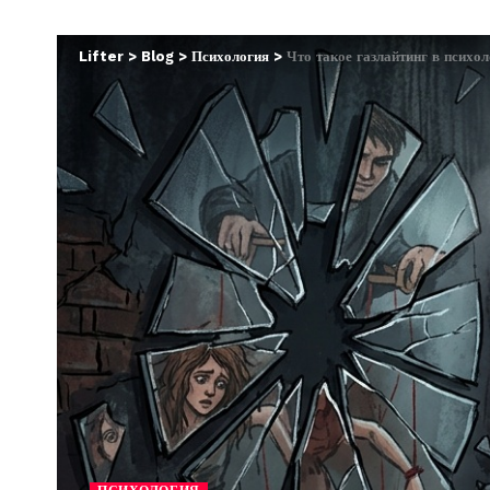
Lifter
>
Blog
>
Психология
>
Что такое газлайтинг в психол