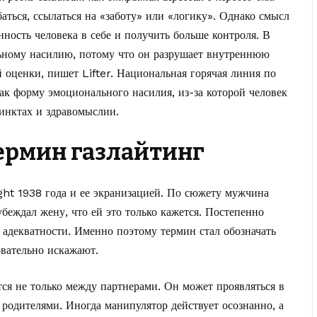
аться, ссылаться на «заботу» или «логику». Однако смысл
нность человека в себе и получить больше контроля. В
льному насилию, потому что он разрушает внутреннюю
й оценки, пишет
Lifter
. Национальная горячая линия по
ак форму эмоционального насилия, из-за которой человек
тинктах и здравомыслии.
ермин газлайтинг
ight 1938 года и ее экранизацией. По сюжету мужчина
убеждал жену, что ей это только кажется. Постепенно
 адекватности. Именно поэтому термин стал обозначать
овательно искажают.
тся не только между партнерами. Он может проявляться в
с родителями. Иногда манипулятор действует осознанно, а