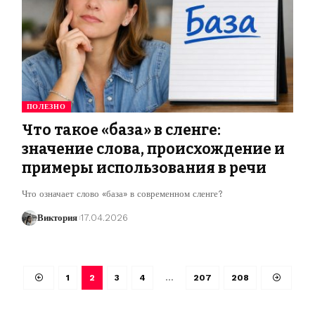
ПОЛЕЗНО
Что такое «база» в сленге:
значение слова, происхождение и
примеры использования в речи
Что означает слово «база» в современном сленге?
Виктория
17.04.2026
1
2
3
4
…
207
208