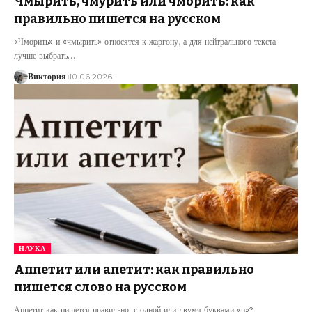
Чмырить, чмурить или чморить: как
правильно пишется на русском
«Чморить» и «чмырить» относятся к жаргону, а для нейтрального текста
лучше выбрать
…
Виктория
10.06.2026
НАУКА
Аппетит или апетит: как правильно
пишется слово на русском
Аппетит как пишется правильно: с одной или двумя буквами «п»?