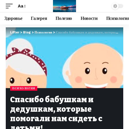
Aa
Здоровье
Галерея
Полезно
Новости
Психологи
Lifter
>
Blog
>
Психология
>
Спасибо бабушкам и дедушкам, которые помогали нам сидеть с детьми!
ПСИХОЛОГИЯ
Спасибо бабушкам и
дедушкам, которые
помогали нам сидеть с
детьми!