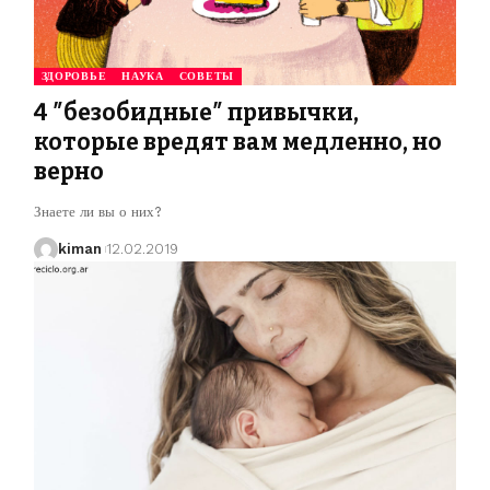
ЗДОРОВЬЕ
НАУКА
СОВЕТЫ
4 ″безобидные″ привычки,
которые вредят вам медленно, но
верно
Знаете ли вы о них?
kiman
12.02.2019