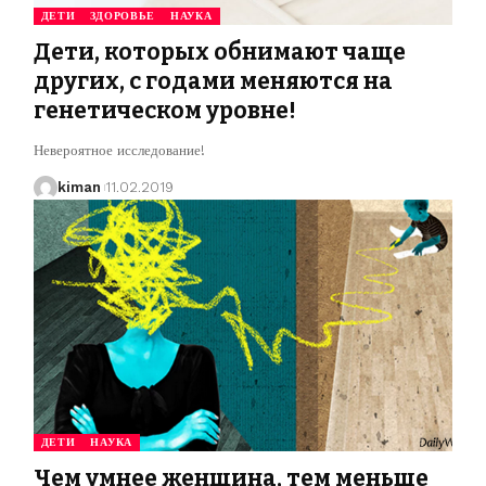
ДЕТИ
ЗДОРОВЬЕ
НАУКА
Дети, которых обнимают чаще
других, с годами меняются на
генетическом уровне!
Невероятное исследование!
kiman
11.02.2019
ДЕТИ
НАУКА
Чем умнее женщина, тем меньше