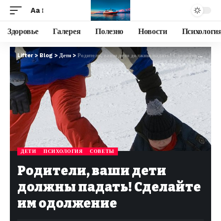
Aa
Здоровье
Галерея
Полезно
Новости
Психологи
Lifter
>
Blog
>
Дети
>
Родители, ваши дети должны падать! Сделайте им одолжение
ДЕТИ
ПСИХОЛОГИЯ
СОВЕТЫ
Родители, ваши дети
должны падать! Сделайте
им одолжение