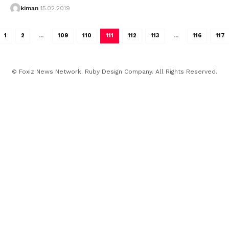
kiman
15.02.2019
1
2
…
109
110
111
112
113
…
116
117
© Foxiz News Network. Ruby Design Company. All Rights Reserved.