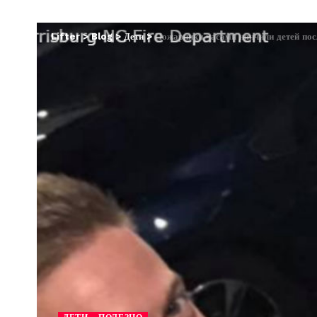
Lifter
>
Blog
>
Дети
>
Пожарники часами нянчили детей посл