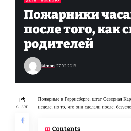
ДЕТИ
ПОЛЕЗНО
Пожарники часа
после того, как 
родителей
kiman
27.02.2019
Пожарные в Гаррисберге, штат Северная Ка
неделе, но то, что они сделали после, безус
SHARE
Contents