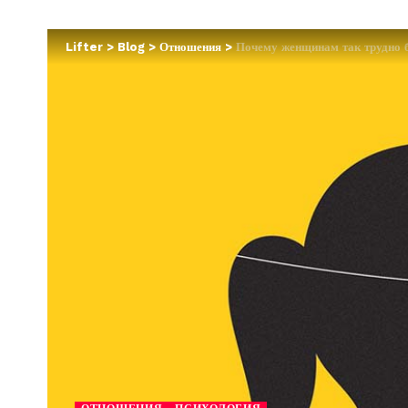
Lifter
>
Blog
>
Отношения
>
Почему женщинам так трудно 