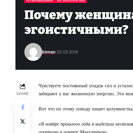
ОТНОШЕНИЯ
ПСИХОЛОГИЯ
Почему женщина
эгоистичными?
kiman
20.03.2019
Чувствуете постоянный упадок сил и устало
забирают у вас жизненную энергию. Это мо
SHARE
Вот что по этому поводу пишет колумнистк
«В ноябре прошлого года я выделила нескол
агентами в центре Манхэттена.