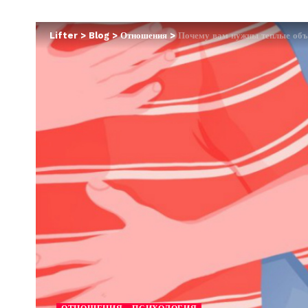
Lifter
>
Blog
>
Отношения
>
Почему вам нужны теплые объя