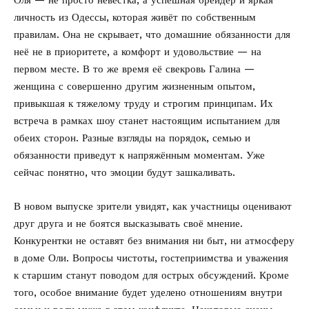
Оля — не просто невестка, а успешная брейдер и яркая
личность из Одессы, которая живёт по собственным
правилам. Она не скрывает, что домашние обязанности для
неё не в приоритете, а комфорт и удовольствие — на
первом месте. В то же время её свекровь Галина —
женщина с совершенно другим жизненным опытом,
привыкшая к тяжелому труду и строгим принципам. Их
встреча в рамках шоу станет настоящим испытанием для
обеих сторон. Разные взгляды на порядок, семью и
обязанности приведут к напряжённым моментам. Уже
сейчас понятно, что эмоции будут зашкаливать.
В новом выпуске зрители увидят, как участницы оценивают
друг друга и не боятся высказывать своё мнение.
Конкурентки не оставят без внимания ни быт, ни атмосферу
в доме Оли. Вопросы чистоты, гостеприимства и уважения
к старшим станут поводом для острых обсуждений. Кроме
того, особое внимание будет уделено отношениям внутри