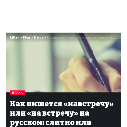
Lifter
>
Blog
>
Наука
>
Как пишется «навстречу» или «на встречу» на русском: слитно или раздельно?
НАУКА
Как пишется «навстречу»
или «на встречу» на
русском: слитно или