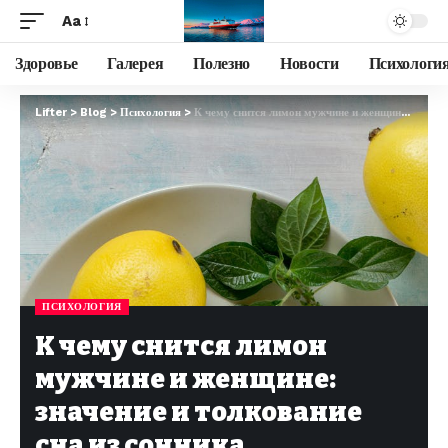
Aa
Здоровье
Галерея
Полезно
Новости
Психологи
Lifter
>
Blog
>
Психология
>
К чему снится лимон мужчине и женщине: значение и толкование сна из сонника
ПСИХОЛОГИЯ
К чему снится лимон
мужчине и женщине:
значение и толкование
сна из сонника