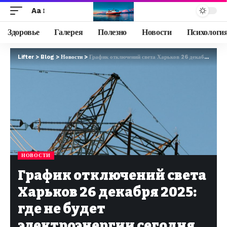
Aa
Здоровье
Галерея
Полезно
Новости
Психологи
Lifter
>
Blog
>
Новости
>
График отключений света Харьков 26 декабря 2025: где не будет электроэнергии сегодня
НОВОСТИ
График отключений света
Харьков 26 декабря 2025:
где не будет
электроэнергии сегодня