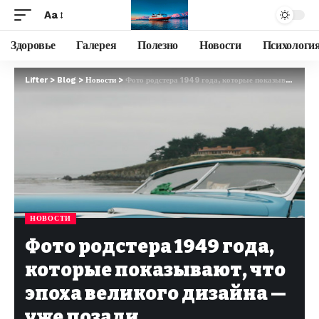
Aa
Здоровье
Галерея
Полезно
Новости
Психологи
Lifter
>
Blog
>
Новости
>
Фото родстера 1949 года, которые показывают, что эпоха великого дизайна — уже позади
НОВОСТИ
Фото родстера 1949 года,
которые показывают, что
эпоха великого дизайна —
уже позади