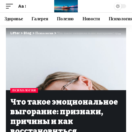
Aa
Здоровье
Галерея
Полезно
Новости
Психологи
Lifter
>
Blog
>
Психология
>
Что такое эмоциональное выгорание: признаки, причины и как восстановиться
ПСИХОЛОГИЯ
Что такое эмоциональное
выгорание: признаки,
причины и как
восстановиться