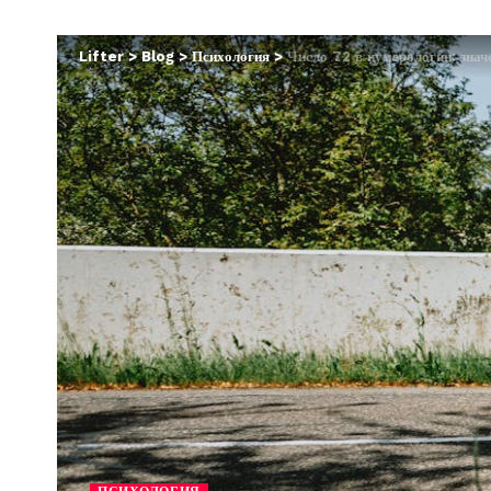
Lifter
>
Blog
>
Психология
>
Число 72 в нумерологии: знач