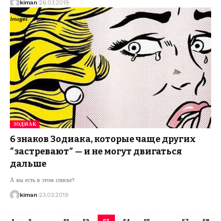
kiman
26.03.2019
ЗОДИАК
6 знаков Зодиака, которые чаще других
″застревают″ — и не могут двигаться
дальше
А вы есть в этом списке?
kiman
23.03.2019