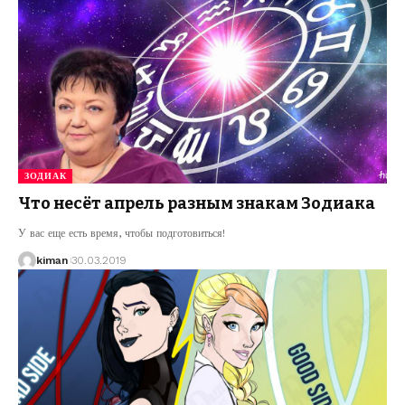
ЗОДИАК
Что несёт апрель разным знакам Зодиака
У вас еще есть время, чтобы подготовиться!
kiman
30.03.2019