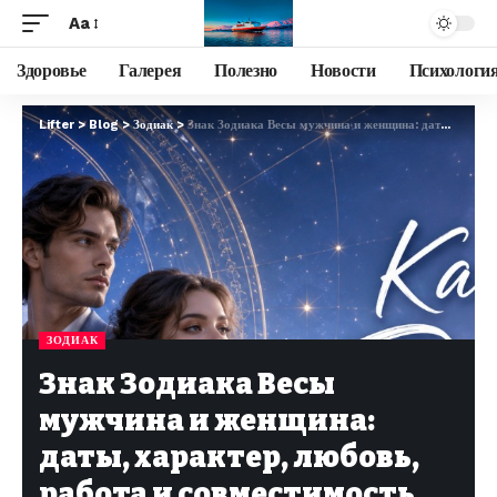
Aa
Здоровье
Галерея
Полезно
Новости
Психологи
Lifter
>
Blog
>
Зодиак
>
Знак Зодиака Весы мужчина и женщина: даты, характер, любовь, работа и совместимость
ЗОДИАК
Знак Зодиака Весы
мужчина и женщина:
даты, характер, любовь,
работа и совместимость