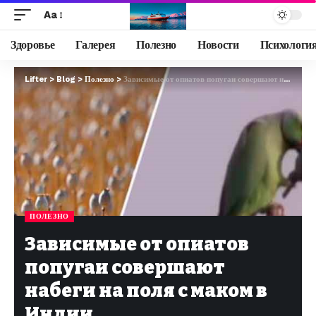
Aa
Здоровье
Галерея
Полезно
Новости
Психологи
Lifter
>
Blog
>
Полезно
>
Зависимые от опиатов попугаи совершают набеги на поля с маком в Индии
ПОЛЕЗНО
Зависимые от опиатов
попугаи совершают
набеги на поля с маком в
Индии