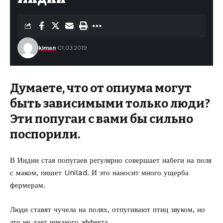
kiman
01.03.2019
Думаете, что от опиума могут
быть зависимыми только люди?
Эти попугаи с вами бы сильно
поспорили.
В Индии стая попугаев регулярно совершает набеги на поля
с маком,
пишет Unilad
. И это наносит много ущерба
фермерам.
Люди ставят чучела на полях, отпугивают птиц звуком, но
это не дает никакого эффекта.