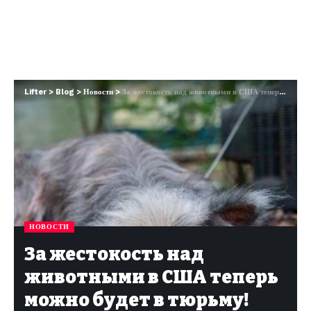
Lifter
>
Blog
>
Новости
>
За жестокость над животными в США теперь можно будет в тюрьму! Готовится закон…
НОВОСТИ
За жестокость над
животными в США теперь
можно будет в тюрьму!