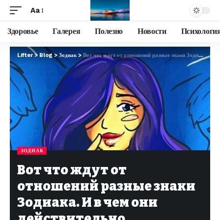
Aa
Здоровье
Галерея
Полезно
Новости
Психологи
Lifter
>
Blog
>
Зодиак
>
Вот что ждут от отношений разные знаки Зодиака. И в чем они действительно нуждаются!
ЗОДИАК
Вот что ждут от
отношений разные знаки
Зодиака. И в чем они
действительно