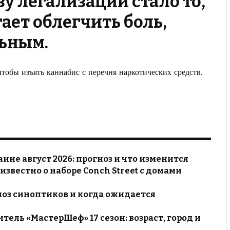
у легализации стало то,
ает облегчить боль,
льным.
тобы изъять каннабис с перечня наркотических средств.
раине август 2026: прогноз и что изменится
 известно о наборе Conch Street с домами
ноз синоптиков и когда ожидается
тель «МастерШеф» 17 сезон: возраст, город и