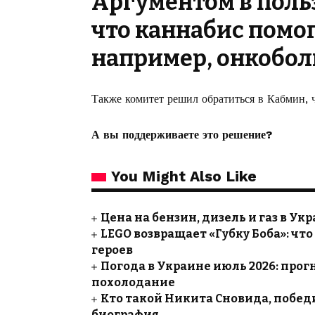
Аргументом в польз
что каннабис помог
например, онкобо
Также комитет решил обратиться в Кабмин, ч
А вы поддерживаете это решение?
You Might Also Like
Цена на бензин, дизель и газ в Ук
LEGO возвращает «Губку Боба»: что
героев
Погода в Украине июль 2026: прог
похолодание
Кто такой Никита Сновида, победи
биография