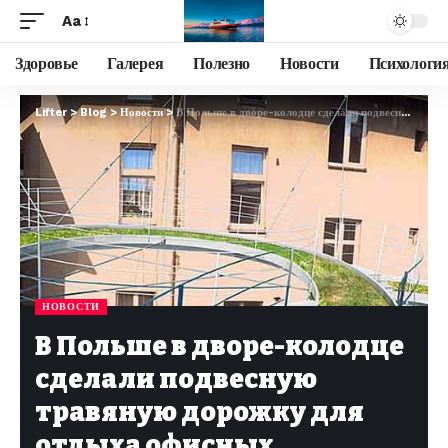
Aa
Здоровье
Галерея
Полезно
Новости
Психологи
Lifter
>
Blog
>
Новости
>
В Польше в дворе-колодце сделали подвесную травяную дорожку для отдыха офисных работников
НОВОСТИ
В Польше в дворе-колодце
сделали подвесную
травяную дорожку для
отдыха офисных