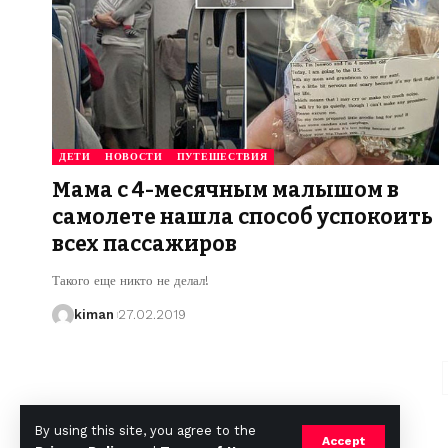
ДЕТИ
НОВОСТИ
ПУТЕШЕСТВИЯ
Мама с 4-месячным малышом в
самолете нашла способ успокоить
всех пассажиров
Такого еще никто не делал!
kiman
27.02.2019
By using this site, you agree to the
Accept