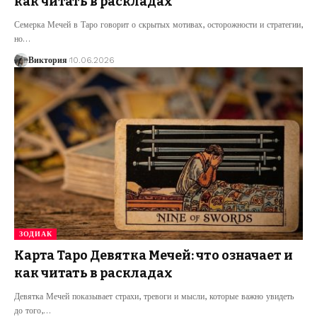
как читать в раскладах
Семерка Мечей в Таро говорит о скрытых мотивах, осторожности и стратегии,
но
…
Виктория
10.06.2026
ЗОДИАК
Карта Таро Девятка Мечей: что означает и
как читать в раскладах
Девятка Мечей показывает страхи, тревоги и мысли, которые важно увидеть
до того,
…