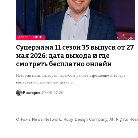
ДЕТИ
КИНО
Супермама 11 сезон 35 выпуск от 27
мая 2026: дата выхода и где
смотреть бесплатно онлайн
История мамы, которая пережила раннее взросление и теперь
пытается построить для детей
…
Виктория
27.05.2026
© Foxiz News Network. Ruby Design Company. All Rights Res