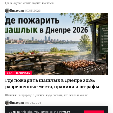
Где в Одессе можно жарить шашлык?
Виктория
07.05.2026
ЕДА
ПРИРОДА
Где пожарить шашлык в Днепре 2026:
разрешенные места, правила и штрафы
Шашлык на природе в Днепре: куда поехать, что взять и как не
…
Виктория
06.05.2026
By using this site, you agree to the
Privacy