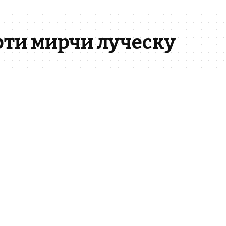
ти мирчи луческу