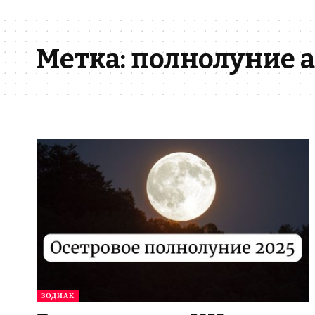
Метка:
полнолуние а
ЗОДИАК