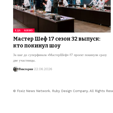
ЕДА
КИНО
Мастер Шеф 17 сезон 32 выпуск:
кто покинул шоу
За шаг до суперфинала «МастерШеф»-17 проект покинули сразу
две участницы.
Виктория
22.06.2026
© Foxiz News Network. Ruby Design Company. All Rights Res