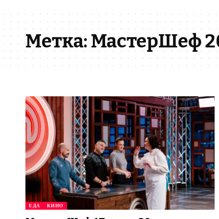
Метка:
МастерШеф 2
ЕДА
КИНО