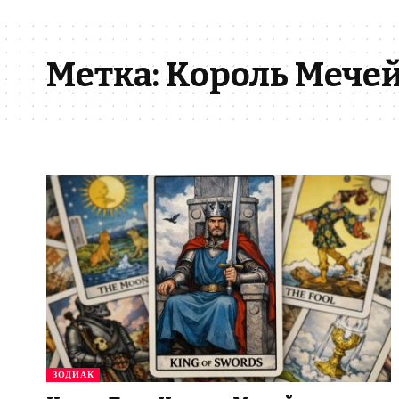
Метка:
Король Мече
ЗОДИАК