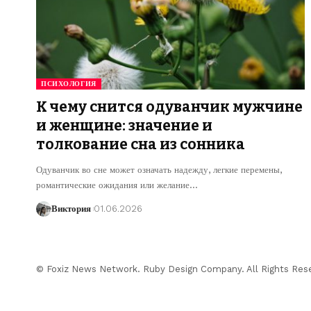
ПСИХОЛОГИЯ
К чему снится одуванчик мужчине
и женщине: значение и
толкование сна из сонника
Одуванчик во сне может означать надежду, легкие перемены,
романтические ожидания или желание
…
Виктория
01.06.2026
© Foxiz News Network. Ruby Design Company. All Rights Res