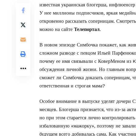
известная украинская блогерша, инфлюенсе
У нее миллионы подписчиков, яркая медийна
откровенно рассказать соперницам. Смотрет
можно на сайте
Телепортал
.
В новом эпизоде Симбочка покажет, как живе
сложном разводе с певцом Ильей Парфенюком
почему ее имя связывали с КоверМеном из 
обсуждения личной жизни. Но главным вопро
сможет ли Симбочка доказать соперницам, ч
ответственная и строгая мама?
Особое внимание в выпуске уделят дочери С
месяцев. Блогерша признается, что из-за ак
но при этом старается лично контролировать
избалованную «мажорку», поэтому не завали
будущем всего добивалась сама. Как участниц