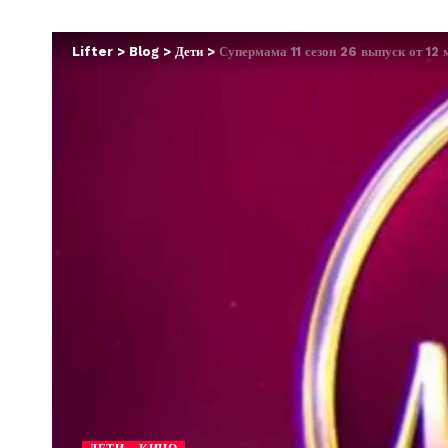
Lifter
>
Blog
>
Дети
>
Супермама 11 сезон 26 выпуск от 12 