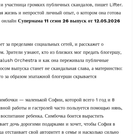
р и участница громких публичных скандалов, пишет
Lifter
.
я жизнь и непростой личный опыт, о котором она готова
ь онлайн
Супермама 11 сезон 26 выпуск от 12.05.2026
т за пределами социальных сетей, и расскажет о
. Зрители узнают, кто из близких мог предать блогершу,
Kalush Orchestra и как она переживала публичные
сом выпуска станет не скандальная слава, а материнство:
то за образом эпатажной блогерши скрывается
имбочки — маленькой Софии, которой всего 1 год и 8
тивной работы и гастролей часто пользуется помощью нянь,
 воспитание ребенка. Симбочка боится вырастить
вает дочь дорогими подарками и хочет, чтобы София в
а отстаивает свой авторитет в семье и насколько сильно