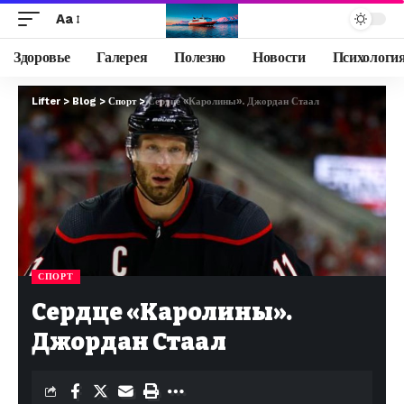
Aa
Здоровье
Галерея
Полезно
Новости
Психологи
Lifter
>
Blog
>
Спорт
>
Сердце «Каролины». Джордан Стаал
СПОРТ
Сердце «Каролины».
Джордан Стаал