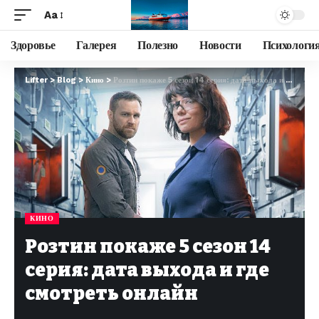
Aa
Здоровье
Галерея
Полезно
Новости
Психологи
Lifter
>
Blog
>
Кино
>
Розтин покаже 5 сезон 14 серия: дата выхода и где смотреть онлайн
КИНО
Розтин покаже 5 сезон 14
серия: дата выхода и где
смотреть онлайн