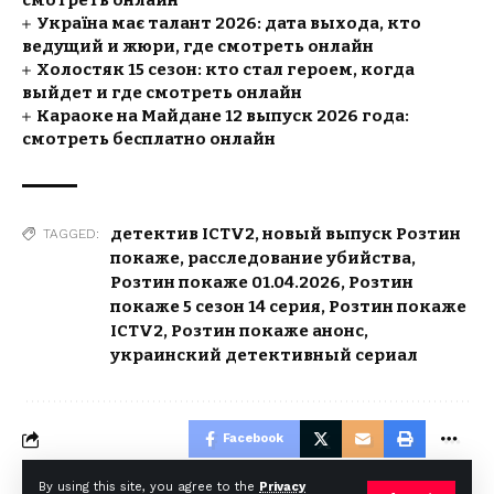
смотреть онлайн
Україна має талант 2026: дата выхода, кто
ведущий и жюри, где смотреть онлайн
Холостяк 15 сезон: кто стал героем, когда
выйдет и где смотреть онлайн
Караоке на Майдане 12 выпуск 2026 года:
смотреть бесплатно онлайн
детектив ICTV2
,
новый выпуск Розтин
TAGGED:
покаже
,
расследование убийства
,
Розтин покаже 01.04.2026
,
Розтин
покаже 5 сезон 14 серия
,
Розтин покаже
ICTV2
,
Розтин покаже анонс
,
украинский детективный сериал
Facebook
By using this site, you agree to the
Privacy