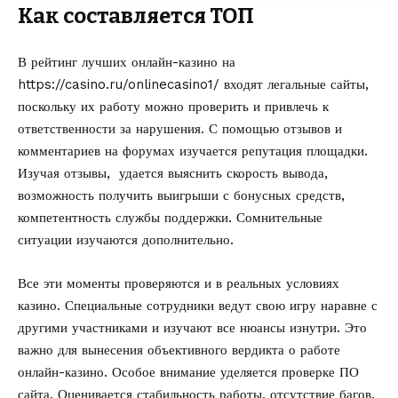
Как составляется ТОП
В рейтинг лучших онлайн-казино на
https://casino.ru/onlinecasino1/
входят легальные сайты,
поскольку их работу можно проверить и привлечь к
ответственности за нарушения. С помощью отзывов и
комментариев на форумах изучается репутация площадки.
Изучая отзывы, удается выяснить скорость вывода,
возможность получить выигрыши с бонусных средств,
компетентность службы поддержки. Сомнительные
ситуации изучаются дополнительно.
Все эти моменты проверяются и в реальных условиях
казино. Специальные сотрудники ведут свою игру наравне с
другими участниками и изучают все нюансы изнутри. Это
важно для вынесения объективного вердикта о работе
онлайн-казино. Особое внимание уделяется проверке ПО
сайта. Оценивается стабильность работы, отсутствие багов,