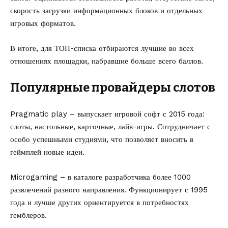
скорость загрузки информационных блоков и отдельных
игровых форматов.
В итоге, для ТОП-списка отбираются лучшие во всех
отношениях площадки, набравшие больше всего баллов.
Популярные провайдеры слотов
Pragmatic play – выпускает игровой софт с 2015 года:
слоты, настольные, карточные, лайв-игры. Сотрудничает с
особо успешными студиями, что позволяет вносить в
геймплей новые идеи.
Microgaming – в каталоге разработчика более 1000
развлечений разного направления. Функционирует с 1995
года и лучше других ориентируется в потребностях
гемблеров.