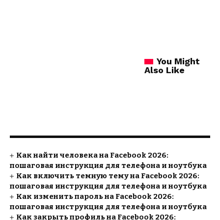
You Might
Also Like
Как найти человека на Facebook 2026:
пошаговая инструкция для телефона и ноутбука
Как включить темную тему на Facebook 2026:
пошаговая инструкция для телефона и ноутбука
Как изменить пароль на Facebook 2026:
пошаговая инструкция для телефона и ноутбука
Как закрыть профиль на Facebook 2026: