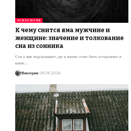
ПСИХОЛОГИЯ
К чему снится яма мужчине и
женщине: значение и толкование
сна из сонника
Сон о яме подсказывает, где в жизни стоит быть осторожнее и
какие
…
Виктория
29.06.2026